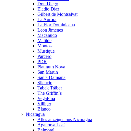
Don Diego
Eladio Diaz
Gilbert de Montsalvat
La Aurora
La Flor Dominicana
Leon Jimenes
Macanudo
Matilde
Montosa
Mustique
Parcero
PDR
Platinum Nova
San Martin
Santa Damiana
Silencio
Tabak Träber
The Griffin`s
VegaFina
Villiger
Blanco
Nicaragua
Alles anzeigen aus Nicaragua
Aganorsa Leaf
Balmoral