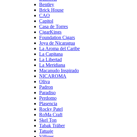
Bentley
Brick House
CAO
Capitol
Casa de Torres
CigarKings
Foundation Cigars
Joya de Nicaragua
La Aroma del Caribe
La Capitana
La Libertad
La Meridiana
Macanudo Inspirado
NICAROMA
Oliva
Padron
Paradiso
Perdomo
Plasencia
Rocky Patel
RoMa Craft
Skel Ton
Tabak Träber
Tatuaje
Villiger