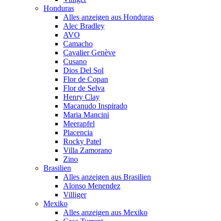
Honduras
Alles anzeigen aus Honduras
Alec Bradley
AVO
Camacho
Cavalier Genève
Cusano
Dios Del Sol
Flor de Copan
Flor de Selva
Henry Clay
Macanudo Inspirado
Maria Mancini
Meerapfel
Placencia
Rocky Patel
Villa Zamorano
Zino
Brasilien
Alles anzeigen aus Brasilien
Alonso Menendez
Villiger
Mexiko
Alles anzeigen aus Mexiko