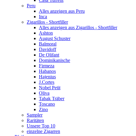
Casa Turrent
Peru
Alles anzeigen aus Peru
Inca
Zigarillos - Shortfiller
Alles anzeigen aus Zigarillos - Shortfiller
Ashton
August Schuster
Balmoral
Davidoff
De Olifant
Dominikanische
Firmeza
Habanos
Hajenius
J.Cortes
Nobel Petit
Oliva
Tabak Träber
Toscano
Zino
Sampler
Raritäten
Unsere Top 10
einzelne Zigarren