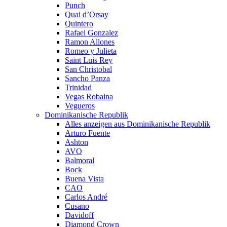
Punch
Quai d’Orsay
Quintero
Rafael Gonzalez
Ramon Allones
Romeo y Julieta
Saint Luis Rey
San Christobal
Sancho Panza
Trinidad
Vegas Robaina
Vegueros
Dominikanische Republik
Alles anzeigen aus Dominikanische Republik
Arturo Fuente
Ashton
AVO
Balmoral
Bock
Buena Vista
CAO
Carlos André
Cusano
Davidoff
Diamond Crown